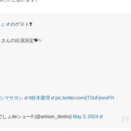
しょ
のゲスト❣️
さんの出演決定💝✨
イシマサヨシ
#鈴木愛理
pic.twitter.com/jTOuFpwoFH
ショー!! (@anison_desho)
May 3, 2024