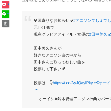
💎耳寄りなお知らせ💎
#アニソンでしょで
元HKT48で
現在グラビアアイドル・女優の
#田中美久
田中美久さんが
好きなアニソン曲の中から
田中さんに歌って欲しい曲を
投票して下さい🌈
投票は…👇
https://t.co/AyJQaylPky
#オー
— オーイシ❌鈴木愛理アニソン神曲カバーでしょde