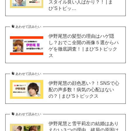
スタイル良い人ばかり？！ | ま
ひ’Sトピッ…
あわせて読みたい
伊野尾慧の髪型の理由はハゲ隠
し？おでこ全開の画像５選からハ
ゲを徹底調査！ | まひ’Sトピック
ス
あわせて読みたい
伊野尾慧の顔色悪い？！SNSで心
配の声多数！病気の心配はない
の？ | まひ’Sトピックス
あわせて読みたい
伊野尾慧と雪平莉左の結婚はあり
えない３つの理由。破局の原因は