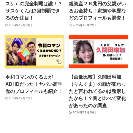
スケ）の完全制覇は誰！？
総資産２６兆円の父親がい
サスケくんは3回制覇でき
るお金持ち！家族や学歴な
るのか注目！
どのプロフィールも調査！
2024年12月23日
2024年12月22日
令和ロマンのくるまが
【画像比較】久間田琳加
ADHDだった！ヤバい高学
（りんくま）の顔が変わっ
歴のプロフィールも紹介！
たと言われてるのは整形し
たから！？昔と比べて変化
2024年12月22日
があったのか調査
2024年12月20日