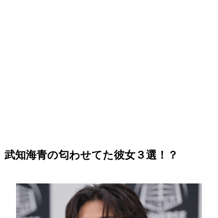
武知海青の匂わせてた彼女３選！？