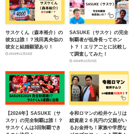
サスケくん（森本裕介）の
SASUKE（サスケ）の完全
彼女は誰！？浅田真央似の
制覇者が低身長ってホン
彼女と結婚願望あり！
ト？！エリアごとに比較し
て調査してみた！
2024年12月23日
2024年12月23日
【2024年】SASUKE（サ
令和ロマンの松井ケムリは
スケ）の完全制覇は誰！？
総資産２６兆円の父親がい
サスケくんは3回制覇でき
るお金持ち！家族や学歴な