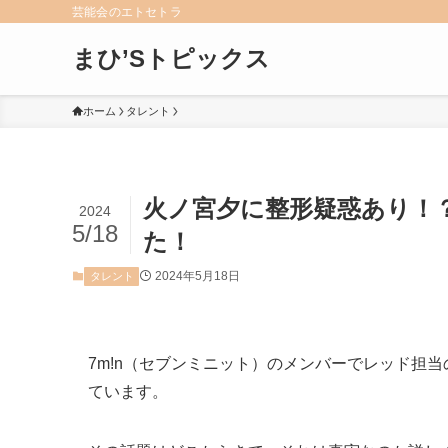
芸能会のエトセトラ
まひ’Sトピックス
ホーム
タレント
火ノ宮夕に整形疑惑あり！
2024
5/18
た！
2024年5月18日
タレント
7m!n（セブンミニット）のメンバーでレッド担
ています。