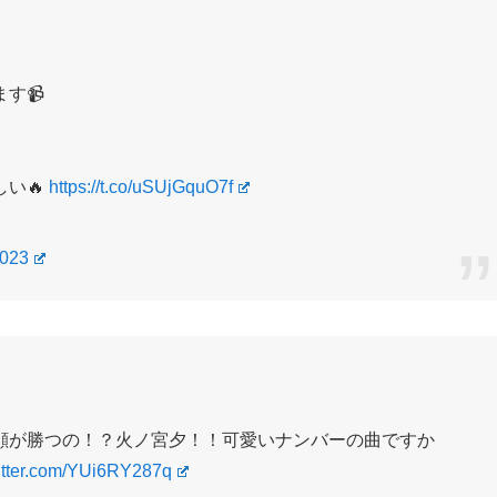
す📹
い🔥
https://t.co/uSUjGquO7f
2023
顔が勝つの！？火ノ宮夕！！可愛いナンバーの曲ですか
witter.com/YUi6RY287q