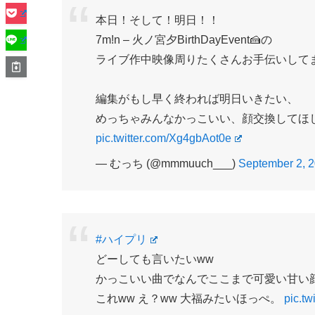
本日！そして！明日！！
7m!n – 火ノ宮夕BirthDayEvent🍰の
ライブ作中映像周りたくさんお手伝いしてま
編集がもし早く終われば明日いきたい、
めっちゃみんなかっこいい、顔交換してほし
pic.twitter.com/Xg4gbAot0e
— むっち (@mmmuuch___)
September 2, 
#ハイプリ
どーしても言いたいww
かっこいい曲でなんでここまで可愛い甘い
これww え？ww 大福みたいほっぺ。
pic.t