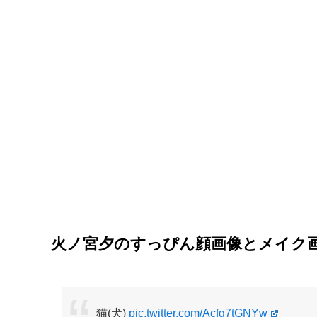
火ノ宮夕のすっぴん顔画像とメイク
猫(犬)
pic.twitter.com/Acfg7tGNYw