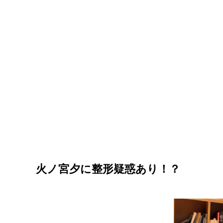
火ノ宮夕に整形疑惑あり！？