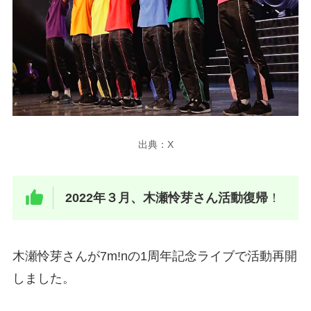
出典：X
2022年３月、木瀬怜芽さん活動復帰
！
木瀬怜芽さんが7m!nの1周年記念ライブで活動再開
しました。